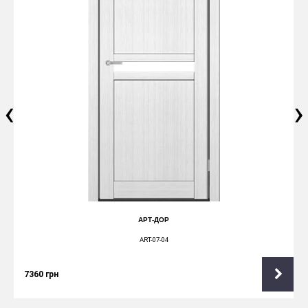
‹
›
АРТ-ДОР
ART-07-04
7360
грн