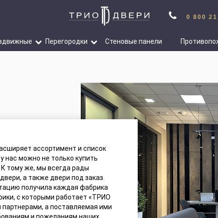
0 800 21
здвижные
Перегородки
Стеновые панели
Противопо
асширяет ассортимент и список
у нас можно не только купить
 К тому же, мы всегда рады
вери, а также двери под заказ.
утацию получила каждая фабрика
рики, с которыми работает «ТРИО
 партнерами, а поставляемая ими
бованиям и пожеланиям наших