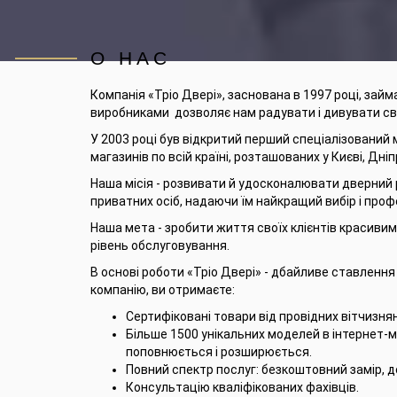
О НАС
Компанія «Тріо Двері», заснована в 1997 році, займ
виробниками дозволяє нам радувати і дивувати сво
У 2003 році був відкритий перший спеціалізований 
магазинів по всій країні, розташованих у Києві, Дніпр
Наша місія - розвивати й удосконалювати дверний р
приватних осіб, надаючи їм найкращий вибір і проф
Наша мета - зробити життя своїх клієнтів красиви
рівень обслуговування.
В основі роботи «Тріо Двері» - дбайливе ставлення 
компанію, ви отримаєте:
Сертифіковані товари від провідних вітчизнян
Більше 1500 унікальних моделей в інтернет-м
поповнюється і розширюється.
Повний спектр послуг: безкоштовний замір, 
Консультацію кваліфікованих фахівців.