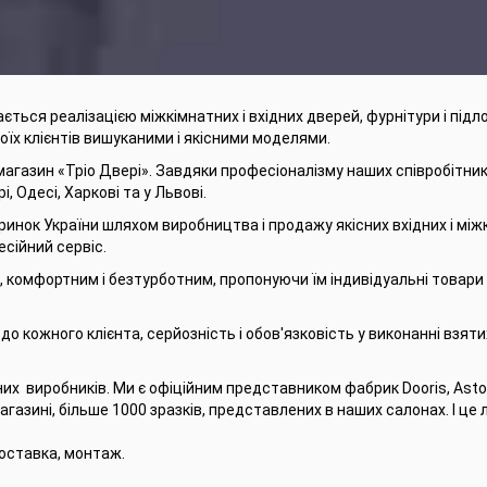
ається реалізацією міжкімнатних і вхідних дверей, фурнітури і підл
їх клієнтів вишуканими і якісними моделями.
магазин «Тріо Двері». Завдяки професіоналізму наших співробітник
і, Одесі, Харкові та у Львові.
инок України шляхом виробництва і продажу якісних вхідних і між
есійний сервіс.
м, комфортним і безтурботним, пропонуючи їм індивідуальні товар
до кожного клієнта, серйозність і обов'язковість у виконанні взят
их виробників. Ми є офіційним представником фабрик Dooris, Astor
агазині, більше 1000 зразків, представлених в наших салонах. І ц
доставка, монтаж.