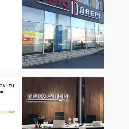
GN" ТЦ
ая
орговому