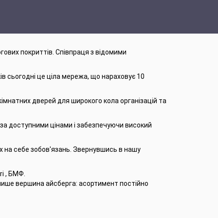
огових покриттів. Співпраця з відомими
ів сьогодні це ціла мережа, що нараховує 10
кімнатних дверей для широкого кола організацій та
и за доступними цінами і забезпечуючи високий
их на себе зобов'язань. Звернувшись в нашу
i , БМФ.
е лише вершина айсберга: асортимент постійно