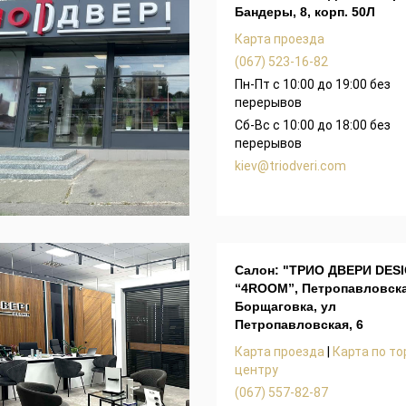
Бандеры, 8, корп. 50Л
Карта проезда
(067) 523-16-82
Пн-Пт с 10:00 до 19:00 без
перерывов
Сб-Вс с 10:00 до 18:00 без
перерывов
kiev@triodveri.com
Салон: "ТРИО ДВЕРИ DESI
“4ROOM”, Петропавловск
Борщаговка, ул
Петропавловская, 6
Карта проезда
|
Карта по т
центру
(067) 557-82-87