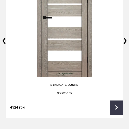
‹
›
SYNDICATE DOORS
SD-PVC-105
4524
грн