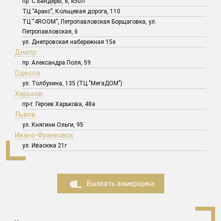
пр. С.Бандеры, 8, к50Л
ТЦ “Аракс”, Кольцевая дорога, 110
ТЦ “4ROOM”, Петропавловская Борщаговка, ул.
Петропавловская, 6
ул. Днепровская набережная 15е
Днепр
пр. Александра Поля, 59
Одесса
ул. Толбухина, 135 (ТЦ "МегаДОМ")
Харьков
пр-т. Героев Харькова, 48а
Львов
ул. Княгини Ольги, 95
Ивано-Франковск
ул. Ивасюка 21г
Вызвать замерщика