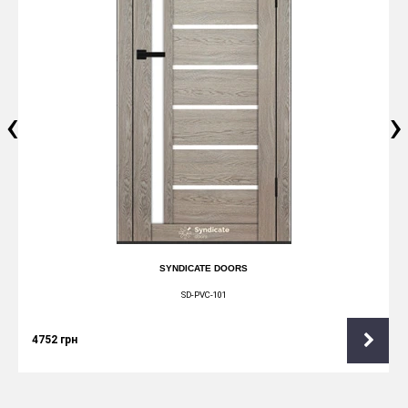
‹
›
SYNDICATE DOORS
SD-PVC-101
4752
грн