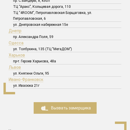
пр. С.Бандеры, 8, к50Л
ТЦ “Аракс”, Кольцевая дорога, 110
ТЦ “4ROOM”, Петропавловская Борщаговка, ул.
Петропавловская, 6
ул. Днепровская набережная 15е
Днепр
пр. Александра Поля, 59
Одесса
ул. Толбухина, 135 (ТЦ "МегаДОМ")
Харьков
пр-т. Героев Харькова, 48а
Львов
ул. Княгини Ольги, 95
Ивано-Франковск
ул. Ивасюка 21г
Вызвать замерщика